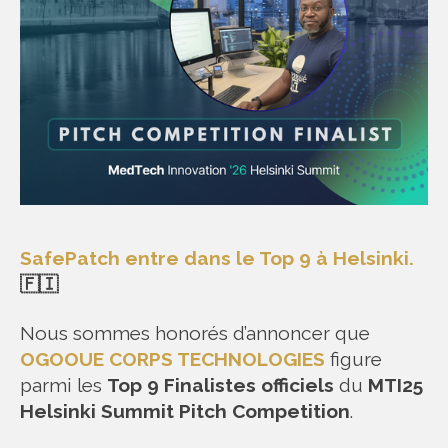
SafePatch entre dans le Top 9 à Helsinki.
🇫🇮
Nous sommes honorés d’annoncer que
OGOOUE CORPS TECHNOLOGIES
figure
parmi les
Top 9 Finalistes officiels
du
MTI25
Helsinki Summit Pitch Competition
.