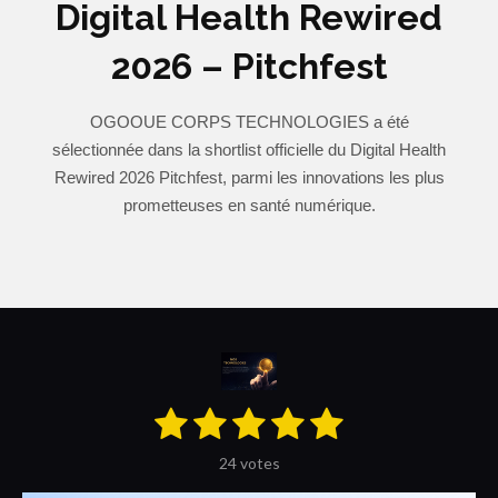
Digital Health Rewired
2026 – Pitchfest
OGOOUE CORPS TECHNOLOGIES a été
sélectionnée dans la shortlist officielle du Digital Health
Rewired 2026 Pitchfest, parmi les innovations les plus
prometteuses en santé numérique.
1
2
3
4
5
E
É
n
é
é
é
é
é
v
v
24 votes
o
a
t
t
t
t
t
y